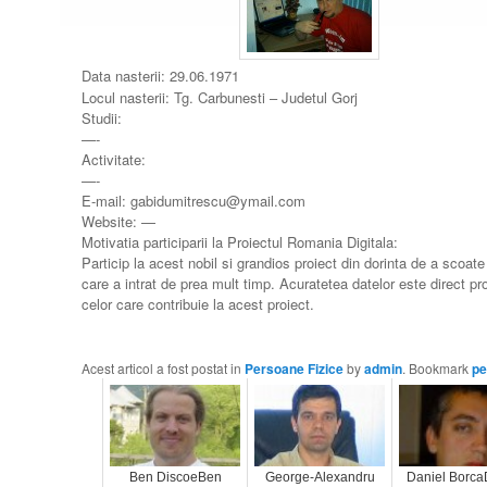
Data nasterii: 29.06.1971
Locul nasterii: Tg. Carbunesti – Judetul Gorj
Studii:
—-
Activitate:
—-
E-mail: gabidumitrescu@ymail.com
Website: —
Motivatia participarii la Proiectul Romania Digitala:
Particip la acest nobil si grandios proiect din dorinta de a scoa
care a intrat de prea mult timp. Acuratetea datelor este direct p
celor care contribuie la acest proiect.
Acest articol a fost postat in
Persoane Fizice
by
admin
. Bookmark
pe
Ben DiscoeBen
George-Alexandru
Daniel Borca