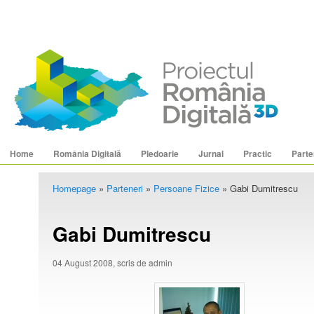
Main menu
Skip to primary content
Skip to secondary content
Home
România Digitală
Pledoarie
Jurnal
Practic
Parte
Homepage
»
Parteneri
»
Persoane Fizice
»
Gabi Dumitrescu
Gabi Dumitrescu
04 August 2008, scris de admin