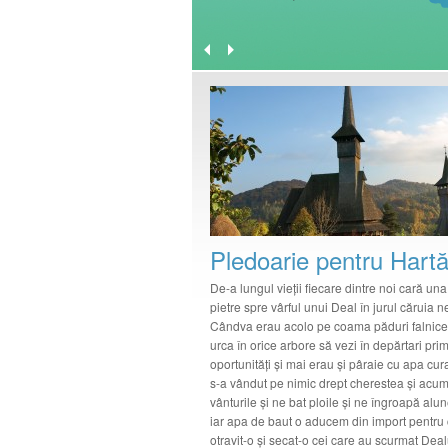
Pledoarie pentru Hart
De-a lungul vieţii fiecare dintre noi cară un
pietre spre vârful unui Deal în jurul căruia 
Cândva erau acolo pe coama păduri falnice 
urca în orice arbore să vezi în depărtari prim
oportunităţi şi mai erau şi pâraie cu apa cu
s-a vândut pe nimic drept cherestea şi acum
vânturile şi ne bat ploile şi ne îngroapă alun
iar apa de baut o aducem din import pentru 
otravit-o şi secat-o cei care au scurmat Dea