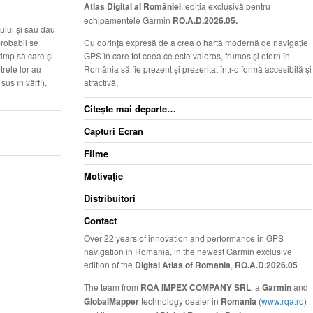
Atlas Digital al României
, ediţia exclusivă pentru
echipamentele Garmin
RO.A.D.2026.05.
ului şi sau dau
probabil se
Cu dorinţa expresă de a crea o hartă modernă de navigaţie
timp să care şi
GPS în care tot ceea ce este valoros, frumos şi etern în
trele lor au
România să fie prezent şi prezentat într-o formă accesibilă şi
sus în vârf!),
atractivă,
Citeşte mai departe…
Capturi Ecran
Filme
Motivaţie
Distribuitori
Contact
Over 22 years of innovation and performance in GPS
navigation in Romania, in the newest Garmin exclusive
edition of the
Digital Atlas of Romania
,
RO.A.D.2026.05
The team from
RQA IMPEX COMPANY SRL
, a
Garmin
and
GlobalMapper
technology dealer in
Romania
(
www.rqa.ro
)