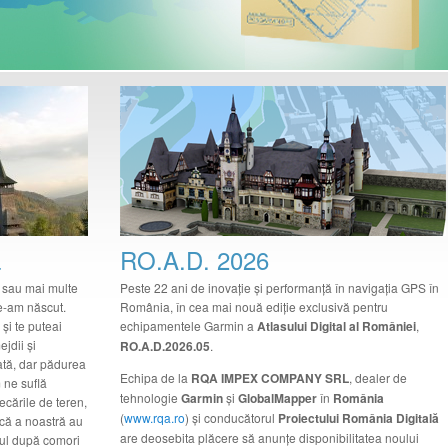
ă
RO.A.D. 2026
a sau mai multe
Peste 22 ani de inovaţie şi performanţă în navigaţia GPS în
ne-am născut.
România, în cea mai nouă ediţie exclusivă pentru
şi te puteai
echipamentele Garmin a
Atlasului Digital al României
,
ejdii şi
RO.A.D.2026.05
.
rată, dar pădurea
Echipa de la
RQA IMPEX COMPANY SRL
, dealer de
 ne suflă
tehnologie
Garmin
şi
GlobalMapper
în
România
ecările de teren,
(
www.rqa.ro
) şi conducătorul
Proiectului România Digitală
că a noastră au
are deosebita plăcere să anunţe disponibilitatea noului
lul după comori