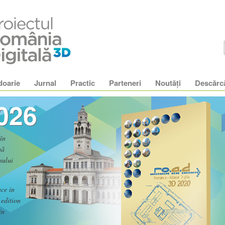
doarie
Jurnal
Practic
Parteneri
Noutăţi
Descărc
026
în
uă
sului
ce in
edition
in