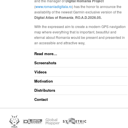
and the manager of
Digital Romania Project
(
www.romaniadigitala.ro
) has the honor to announce the
availability of the newest Garmin exclusive version of the
Digital Atlas of Romania
,
RO.A.D.2026.05.
With the expressed aim to create a modern GPS navigation
map where everything that is important, beautiful and
eternal about Romania would be present and presented in
an accessible and attractive way,
Read more…
Screenshots
Videos
Motivation
Distributors
Contact