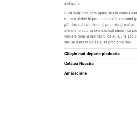
închipuite.
Sunt mulţi însă care ajung sus în vârful Deal
drumul pietrei în partea cealaltă a coamei (
gândesc că sunt tineri şi puternici şi mai au 
alte pietre sau nu le-a explicat nimeni că pie
valoare doar şi prin faptul că au ajuns acolo 
sau se aşează pe ea şi se proclamă regi …
Citeşte mai departe pledoaria
Cetatea Noastră
Amărăciune