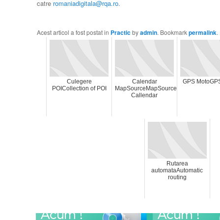
catre
romaniadigitala@rqa.ro
.
Acest articol a fost postat in
Practic
by
admin
. Bookmark
permalink
.
Culegere
Calendar
GPS MotoGPS
POICollection of POI
MapSourceMapSource
Callendar
Rutarea
automataAutomatic
routing