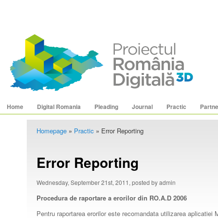
Main menu
Skip to primary content
Skip to secondary content
Home
Digital Romania
Pleading
Journal
Practic
Partn
Homepage
»
Practic
»
Error Reporting
Error Reporting
Wednesday, September 21st, 2011, posted by admin
Procedura de raportare a erorilor din RO.A.D 2006
Pentru raportarea erorilor este recomandata utilizarea aplicatiei