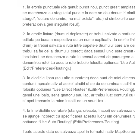
1. la erorile punctuale (de genul: punct nou, punct gresit amplasa
se marcheaza cu steguletul puncte la care se dau denumiri clarif
sterge”, “cutare denumire, nu mai exista”, etc.) si simbolurile cor
preferat ceva gen stegulet rosu!).
2. la erorile liniare (drumuri deplasate) ar trebui salvata o portiu
editata pe bucata respectiva cu un nume explicativ; la erorile lin
drum) ar trebui salvata o ruta intre capetele drumului care are de
trebui sa fie cel al drumului corect; daca sensul unic este gresi
inexistent se deseneaza o ruta in sensul corect de parcurgere a 
denumirea rutei;La aceste rute trebuie folosita optiunea “Use Au
(Edit/Preferences/Routing).)
3. la cladirile lipsa (sau alte suprafete) daca sunt de mici dimen
conturul aproximativ al acelei cladiri si se da denumirea cladirii 
folosita optiunea “Use Direct Routes” (Edit/Preferences/Routing
genul unei balti, sens giratoriu sau lac, ar trebui luat conturul 
si apoi transmis la mine insotit de un scurt text.
4. la interdictiile de rutare (stanga, dreapta, inapoi) se salveaza
se ajunge incorect cu specificarea acestui lucru uin denumirea rut
optiunea “Use Auto-Routing” (Edit/Preferences/Routing).
Toate aceste date se salveaza apoi in formatul nativ MapSource 