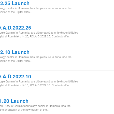
2.25 Launch
ogy dealer in Romania, has the pleasure to announce the
edition of the Digital Atlas…
.A.D.2022.25
ogie Garmin în Romania, are plăcerea să anunţe disponibilitatea
i Digital al României v14.25, RO.A.D.2022.25. Continuând în…
2.10 Launch
ogy dealer in Romania, has the pleasure to announce the
edition of the Digital Atlas…
.A.D.2022.10
ogie Garmin în Romania, are plăcerea să anunţe disponibilitatea
i Digital al României v14.10, RO.A.D.2022.10. Continuând în…
1.20 Launch
h RQA, a Garmin technology dealer in Romania, has the
he availability of the new edition of the…