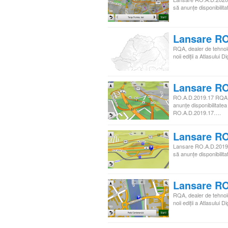
să anunţe disponibilita
Lansare RO
RQA, dealer de tehnol
noii ediţii a Atlasulu
Lansare RO
RO.A.D.2019.17 RQA, 
anunţe disponibilitatea 
RO.A.D.2019.17….
Lansare RO
Lansare RO.A.D.2019.
să anunţe disponibilita
Lansare RO
RQA, dealer de tehnol
noii ediţii a Atlasulu