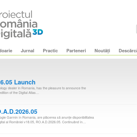
doarie
Jurnal
Practic
Parteneri
Noutăţi
Descărc
6.05 Launch
ogy dealer in Romania, has the pleasure to announce the
edition of the Digital Atlas…
.A.D.2026.05
ogie Garmin în Romania, are plăcerea să anunţe disponibilitatea
i Digital al României v18.05, RO.A.D.2026.05. Continuând în…