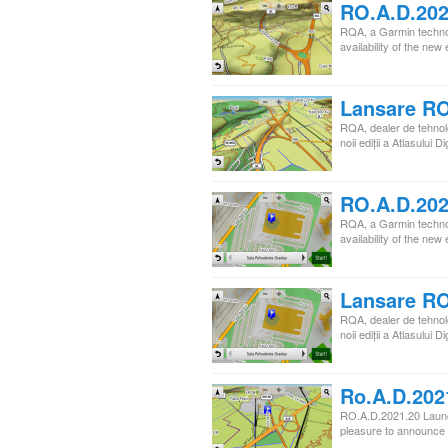
RO.A.D.202
RQA, a Garmin technol
availability of the new 
Lansare RO
RQA, dealer de tehnol
noii ediţii a Atlasulu
RO.A.D.202
RQA, a Garmin technol
availability of the new 
Lansare RO
RQA, dealer de tehnol
noii ediţii a Atlasulu
Ro.A.D.202
RO.A.D.2021.20 Launc
pleasure to announce t